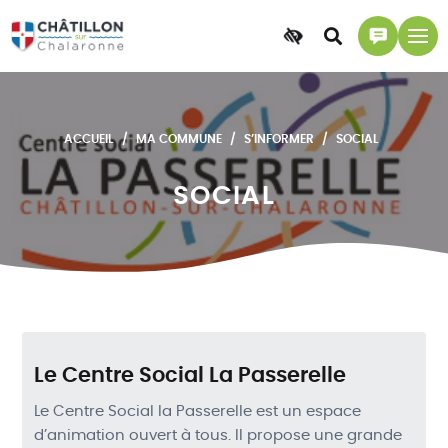
Accessibilité
Accéder
Accéder
à
à
la
la
recherche
page
ACCUEIL
MA COMMUNE
S’INFORMER
SOCIAL
contact
SOCIAL
Le Centre Social La Passerelle
Le Centre Social la Passerelle est un espace
d’animation ouvert à tous. Il propose une grande