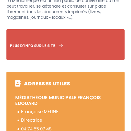
La
Médiathèque
est un lieu public de convivialité où l’on
peut travailler, se détendre et consulter sur place
librement tous les documents imprimés (livres,
magazines, journaux « locaux »…).
PLUS D'INFO SUR LE SITE
ADRESSES UTILES
MÉDIATHÈQUE MUNICIPALE FRANÇOIS
EDOUARD
Françoise
MELINE
Directrice
04 74 55 07 48