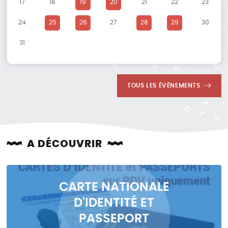
17
18
19
20
21
22
23
24
25
26
27
28
29
30
31
TOUS LES ÉVÈNEMENTS
A DÉCOUVRIR
CARTE NATIONALE
D'IDENTITÉ ET
PASSEPORT