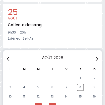
25
AOÛT
Collecte de sang
9h30 – 20h
Extérieur Bel-Air
AOÛT
2026
cédent
Suiva
L
M
M
J
V
S
D
1
2
3
4
5
6
7
8
9
10
11
12
13
14
15
16