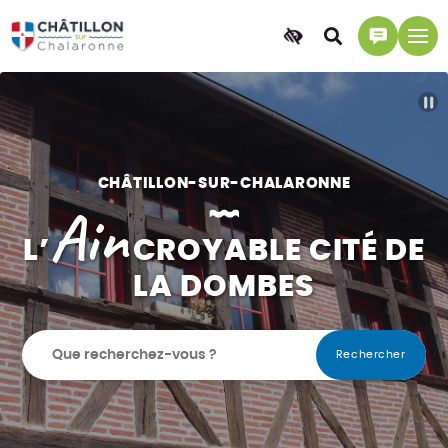
Accessibilité
Accéder
Accéder
à
à
la
la
Pa
recherche
page
contact
CHÂTILLON-SUR-CHALARONNE
Ain
L’
CROYABLE CITÉ DE
LA DOMBES
Rechercher
: