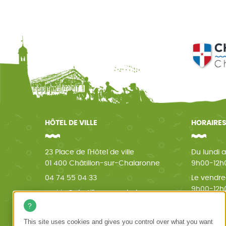
HÔTEL DE VILLE
HORAIRES
23 Place de l'Hôtel de ville
Du lundi a
01 400 Châtillon-sur-Chalaronne
9h00-12h0
04 74 55 04 33
Le vendre
9h00-12h0
mairie@chatillon-sur-chalaronne.org
Le samed
9h00-12h0
This site uses cookies and gives you control over what you want