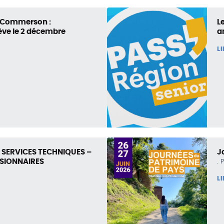
e Commerson :
L
ve le 2 décembre
a
L
 SERVICES TECHNIQUES –
J
SSIONNAIRES
P
L