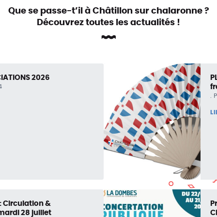
Que se passe-t’il à Châtillon sur chalaronne ?
Découvrez toutes les actualités !
IATIONS 2026
P
f
4
P
L
: Circulation &
P
ardi 28 juillet
C