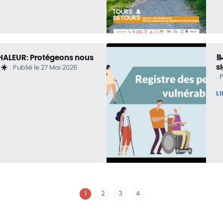
CHALEUR: Protégeons nous

 ☀️
s
Publié le 27 Mai 2026
P
L
1
2
3
4