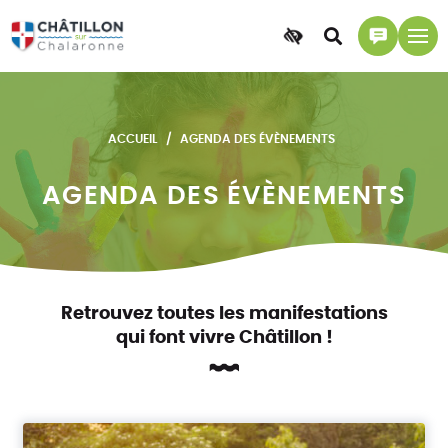
Accessibilité
Accéder
Accéder
à
à
la
la
recherche
page
ACCUEIL
AGENDA DES ÉVÈNEMENTS
contact
AGENDA DES ÉVÈNEMENTS
Retrouvez toutes les manifestations
qui font vivre Châtillon !