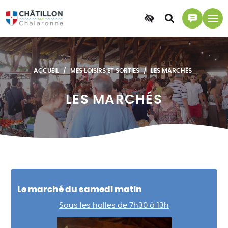
Accessibilité
Accéder
Accéder
à
à
la
la
recherche
page
ACCUEIL
MES LOISIRS ET SORTIES
LES MARCHÉS
contact
LES MARCHÉS
Le marché du samedi matin
Sous les halles de 7h30 à 13h