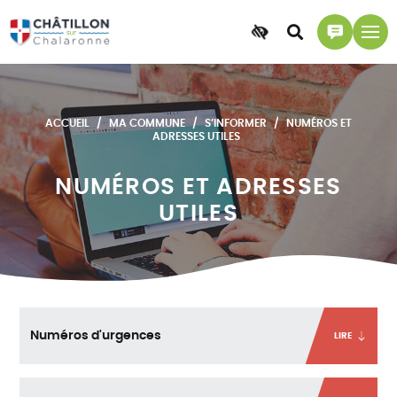
Accessibilité
Accéder
Accéder
à
à
la
la
recherche
page
ACCUEIL
MA COMMUNE
S’INFORMER
NUMÉROS ET
contact
ADRESSES UTILES
NUMÉROS ET ADRESSES
UTILES
Numéros d'urgences
LIRE