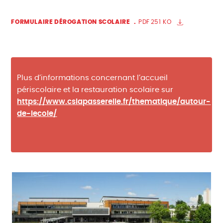
FORMULAIRE DÉROGATION SCOLAIRE
PDF
251 KO
Plus d’informations concernant l’accueil
périscolaire et la restauration scolaire sur
https://www.cslapasserelle.fr/thematique/autour-
de-lecole/