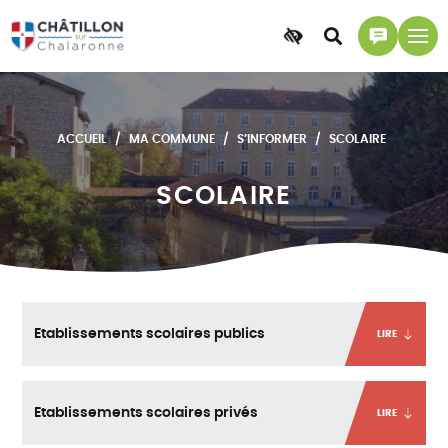
Accessibilité
Accéder
Accéder
à
à
la
la
recherche
page
ACCUEIL
MA COMMUNE
S’INFORMER
SCOLAIRE
contact
SCOLAIRE
Etablissements scolaires publics
LIRE
Etablissements scolaires privés
LIRE