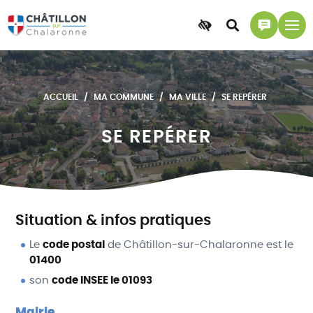
Accessibilité
Accéder
Accéder
à
à
la
la
recherche
page
ACCUEIL
MA COMMUNE
MA VILLE
SE REPÉRER
contact
SE REPÉRER
Situation & infos pratiques
Le
code postal
de Châtillon-sur-Chalaronne est le
01400
son
code INSEE le 01093
Mairie