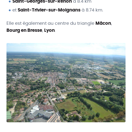
Saint-Georges-sur-Renon
à 8.4 km
et
Saint-Trivier-sur-Moignans
à 8.74 km.
Elle est également au centre du triangle
Mâcon
,
Bourg en Bresse
,
Lyon
.