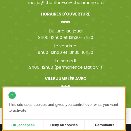
mairie@chatillon-sur-chalaronne.org
HORAIRES D'OUVERTURE
Du lundi au jeudi
9h00-12h00 et 13h30-17h30
Le vendredi
9h00-12h00 et 13h30-16h30
Le samedi
9h00-12h00 (permanence Etat civil)
VILLE JUMELÉE AVEC
Wächtersbach (Allemagne)
This site uses cookies and gives you control over what you want
to activate
Mentions légales
Politique de confidentialité
Accessibilité
Plan du site
Châtillon-sur-Chalaronne
Création site internet emergence graphique
OK, accept all
Deny all cookies
Personalize
Ouvrir
Ouvrir