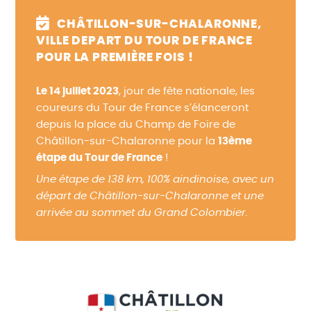
CHÂTILLON-SUR-CHALARONNE,
VILLE DEPART DU TOUR DE FRANCE
POUR LA PREMIÈRE FOIS !
Le 14 juillet 2023
, jour de fête nationale, les
coureurs du Tour de France s’élanceront
depuis la place du Champ de Foire de
Châtillon-sur-Chalaronne pour la
13ème
étape du Tour de France
!
Une étape de 138 km, 100% aindinoise, avec un
départ de Châtillon-sur-Chalaronne et une
arrivée au sommet du Grand Colombier.