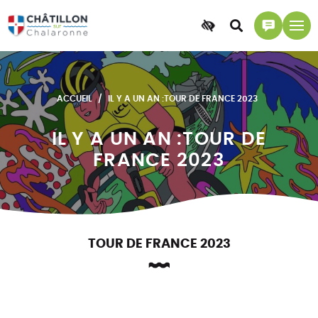
Accessibilité
Accéder
Accéder
à
à
la
la
recherche
page
ACCUEIL
IL Y A UN AN :TOUR DE FRANCE 2023
contact
IL Y A UN AN :TOUR DE
FRANCE 2023
TOUR DE FRANCE 2023