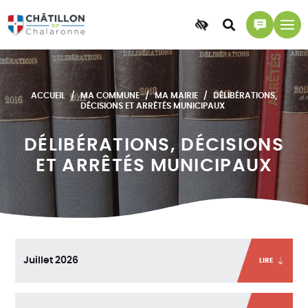
Accessibilité
Accéder
Accéder
à
à
la
la
recherche
page
ACCUEIL
MA COMMUNE
MA MAIRIE
DÉLIBÉRATIONS,
contact
DÉCISIONS ET ARRÊTÉS MUNICIPAUX
DÉLIBÉRATIONS, DÉCISIONS
ET ARRÊTÉS MUNICIPAUX
Juillet 2026
LIRE