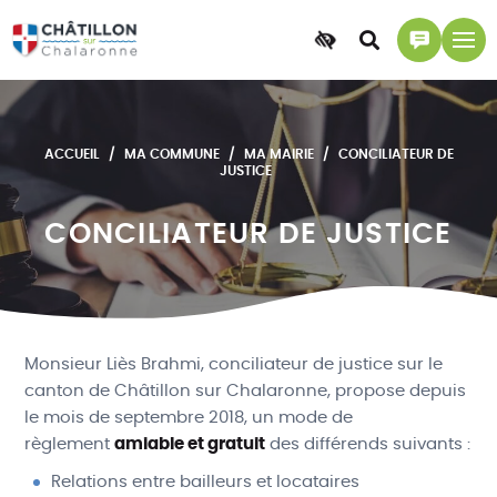
Accessibilité
Accéder
Accéder
à
à
la
la
recherche
page
ACCUEIL
MA COMMUNE
MA MAIRIE
CONCILIATEUR DE
contact
JUSTICE
CONCILIATEUR DE JUSTICE
Monsieur Liès Brahmi,
conciliateur
de justice sur le
canton de Châtillon sur Chalaronne, propose depuis
le mois de septembre 2018, un mode de
règlement
amiable et gratuit
des différends suivants :
Relations entre bailleurs et locataires