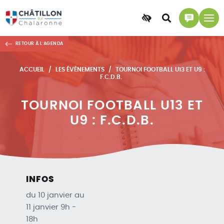
Accessibilité
Accéder
Accéder
à
à
RETOUR À L'AGENDA
la
la
recherche
page
ACCUEIL
LES ÉVÈNEMENTS
TOURNOI FOOTBALL U13 ET U9 :
contact
F.C.D.B.
TOURNOI FOOTBALL U13 ET
U9 : F.C.D.B.
INFOS
du 10 janvier au
11 janvier 9h -
18h