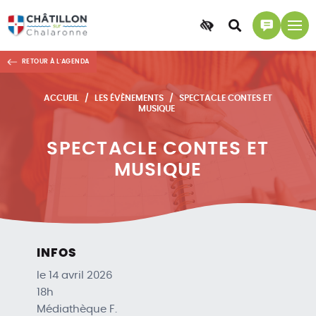
Accessibilité
Accéder
Accéder
à
à
RETOUR À L'AGENDA
la
la
recherche
page
ACCUEIL
LES ÉVÈNEMENTS
SPECTACLE CONTES ET
contact
MUSIQUE
SPECTACLE CONTES ET
MUSIQUE
INFOS
le 14 avril 2026
18h
Médiathèque F.