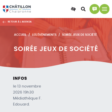
Accessibilité
Accéder
Accéder
à
à
RETOUR À L'AGENDA
la
la
recherche
page
ACCUEIL
LES ÉVÈNEMENTS
SOIRÉE JEUX DE SOCIÉTÉ
contact
SOIRÉE JEUX DE SOCIÉTÉ
INFOS
le 13 novembre
2026 19h30
Médiathèque F.
Edouard.