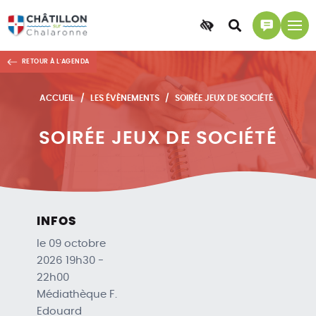
Accessibilité
Accéder
Accéder
à
à
RETOUR À L'AGENDA
la
la
recherche
page
ACCUEIL
LES ÉVÈNEMENTS
SOIRÉE JEUX DE SOCIÉTÉ
contact
SOIRÉE JEUX DE SOCIÉTÉ
INFOS
le 09 octobre
2026 19h30 -
22h00
Médiathèque F.
Edouard