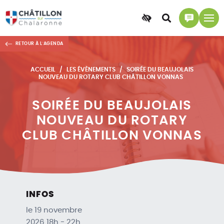
Accessibilité
Accéder
Accéder
à
à
RETOUR À L'AGENDA
la
la
recherche
page
ACCUEIL
LES ÉVÈNEMENTS
SOIRÉE DU BEAUJOLAIS
contact
NOUVEAU DU ROTARY CLUB CHÂTILLON VONNAS
SOIRÉE DU BEAUJOLAIS
NOUVEAU DU ROTARY
CLUB CHÂTILLON VONNAS
INFOS
le 19 novembre
2026 18h - 22h