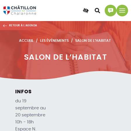
Accessibilité
Accéder
Accéder
à
à
RETOUR À L'AGENDA
la
la
recherche
page
ACCUEIL
LES ÉVÈNEMENTS
SALON DE L’HABITAT
contact
SALON DE L’HABITAT
INFOS
du 19
septembre au
20 septembre
10h - 18h
Espace N.