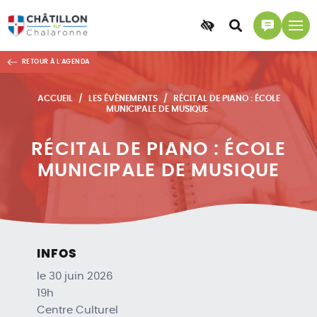
Accessibilité
Accéder
Accéder
à
à
RETOUR À L'AGENDA
la
la
recherche
page
ACCUEIL
LES ÉVÈNEMENTS
RÉCITAL DE PIANO : ÉCOLE
contact
MUNICIPALE DE MUSIQUE
RÉCITAL DE PIANO : ÉCOLE
MUNICIPALE DE MUSIQUE
INFOS
le 30 juin 2026
19h
Centre Culturel