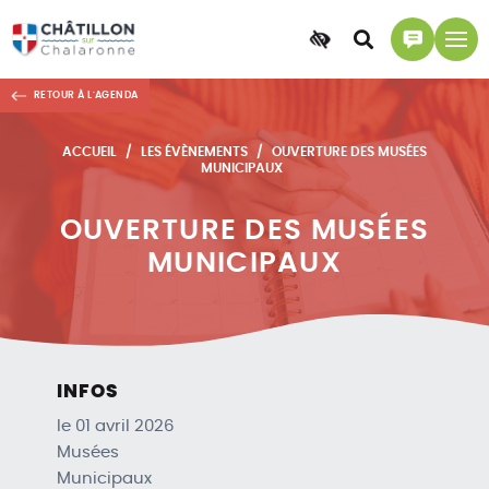
Accessibilité
Accéder
Accéder
à
à
RETOUR À L'AGENDA
la
la
recherche
page
ACCUEIL
LES ÉVÈNEMENTS
OUVERTURE DES MUSÉES
contact
MUNICIPAUX
OUVERTURE DES MUSÉES
MUNICIPAUX
INFOS
le 01 avril 2026
Musées
Municipaux