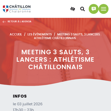
Accessibilité
Accéder
Accéder
à
à
RETOUR À L'AGENDA
la
la
recherche
page
ACCUEIL
LES ÉVÈNEMENTS
MEETING 3 SAUTS, 3 LANCERS :
contact
ATHLÉTISME CHÂTILLONNAIS
MEETING 3 SAUTS, 3
LANCERS : ATHLÉTISME
CHÂTILLONNAIS
INFOS
le 03 juillet 2026
17h30 - 23h