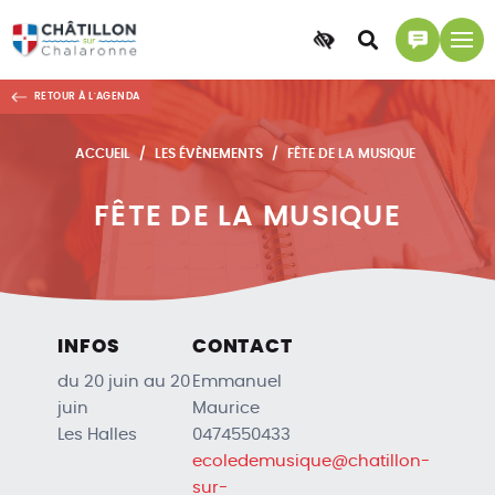
Accessibilité
Accéder
Accéder
à
à
RETOUR À L'AGENDA
la
la
recherche
page
ACCUEIL
LES ÉVÈNEMENTS
FÊTE DE LA MUSIQUE
contact
FÊTE DE LA MUSIQUE
INFOS
CONTACT
du 20 juin au 20
Emmanuel
juin
Maurice
Les Halles
0474550433
ecoledemusique@chatillon-
sur-