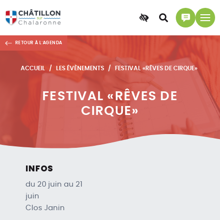
Accessibilité
Accéder
Accéder
à
à
RETOUR À L'AGENDA
la
la
recherche
page
ACCUEIL
LES ÉVÈNEMENTS
FESTIVAL «RÊVES DE CIRQUE»
contact
FESTIVAL «RÊVES DE
CIRQUE»
INFOS
du 20 juin au 21
juin
Clos Janin