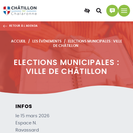
Accessibilité
Accéder
Accéder
à
à
RETOUR À L'AGENDA
la
la
recherche
page
ACCUEIL
LES ÉVÈNEMENTS
ELECTIONS MUNICIPALES : VILLE
contact
DE CHÂTILLON
ELECTIONS MUNICIPALES :
VILLE DE CHÂTILLON
INFOS
le 15 mars 2026
Espace N.
Ravassard