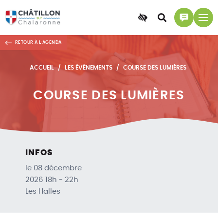
Accessibilité
Accéder
Accéder
à
à
RETOUR À L'AGENDA
la
la
recherche
page
ACCUEIL
LES ÉVÈNEMENTS
COURSE DES LUMIÈRES
contact
COURSE DES LUMIÈRES
INFOS
le 08 décembre
2026 18h - 22h
Les Halles