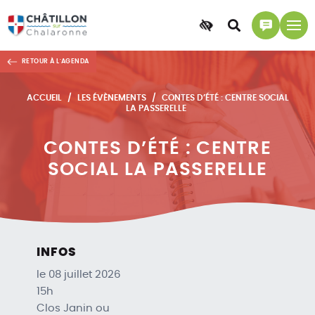
Accessibilité
Accéder
Accéder
à
à
RETOUR À L'AGENDA
la
la
recherche
page
ACCUEIL
LES ÉVÈNEMENTS
CONTES D’ÉTÉ : CENTRE SOCIAL
contact
LA PASSERELLE
CONTES D’ÉTÉ : CENTRE
SOCIAL LA PASSERELLE
INFOS
le 08 juillet 2026
15h
Clos Janin ou