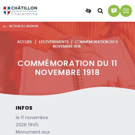
Accessibilité
Accéder
Accéder
à
à
RETOUR À L'AGENDA
la
la
recherche
page
ACCUEIL
LES ÉVÈNEMENTS
COMMÉMORATION DU 11
contact
NOVEMBRE 1918
COMMÉMORATION DU 11
NOVEMBRE 1918
INFOS
le 11 novembre
2026 11h15
Monument aux