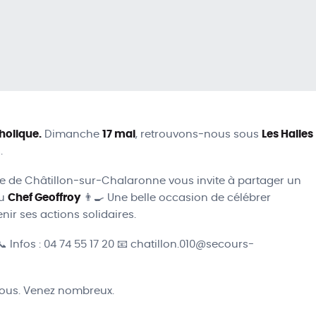
holique.
Dimanche
17 mai
, retrouvons‑nous sous
Les Halles
.
ue de Châtillon‑sur‑Chalaronne vous invite à partager un
du
Chef Geoffroy
👨‍🍳 Une belle occasion de célébrer
nir ses actions solidaires.
 Infos : 04 74 55 17 20 📧 chatillon.010@secours-
tous. Venez nombreux.