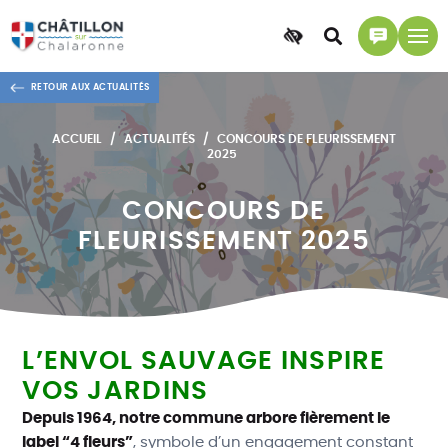
Accessibilité
Accéder
Accéder
à
à
RETOUR AUX ACTUALITÉS
la
la
recherche
page
ACCUEIL
ACTUALITÉS
CONCOURS DE FLEURISSEMENT
contact
2025
CONCOURS DE
FLEURISSEMENT 2025
L’ENVOL SAUVAGE INSPIRE
VOS JARDINS
Depuis 1964, notre commune arbore fièrement le
label “4 fleurs”
, symbole d’un engagement constant