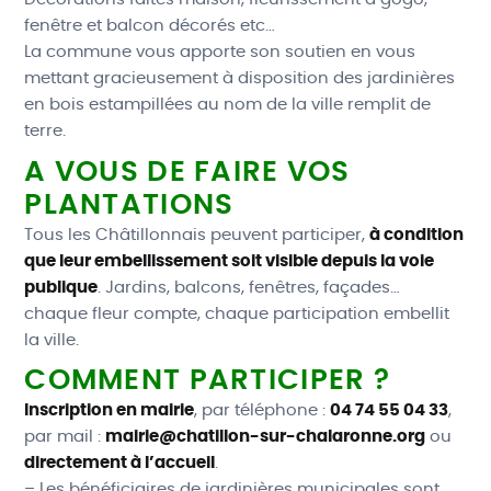
fenêtre et balcon décorés etc…
La commune vous apporte son soutien en vous
mettant gracieusement à disposition des jardinières
en bois estampillées au nom de la ville remplit de
terre.
A VOUS DE FAIRE VOS
PLANTATIONS
Tous les Châtillonnais peuvent participer,
à condition
que leur embellissement soit visible depuis la voie
publique
. Jardins, balcons, fenêtres, façades…
chaque fleur compte, chaque participation embellit
la ville.
COMMENT PARTICIPER ?
Inscription en mairie
, par téléphone :
04 74 55 04 33
,
par mail :
mairie@chatillon-sur-chalaronne.org
ou
directement à l’accueil
.
– Les bénéficiaires de jardinières municipales sont