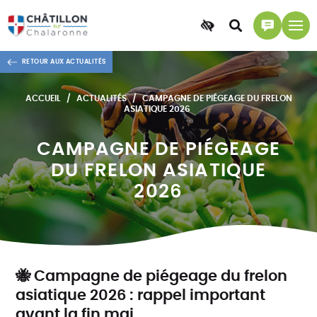
Accessibilité
Accéder
Accéder
à
à
RETOUR AUX ACTUALITÉS
la
la
recherche
page
ACCUEIL
ACTUALITÉS
CAMPAGNE DE PIÉGEAGE DU FRELON
contact
ASIATIQUE 2026
CAMPAGNE DE PIÉGEAGE
DU FRELON ASIATIQUE
2026
🐝 Campagne de piégeage du frelon
asiatique 2026 : rappel important
avant la fin mai