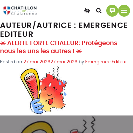
Accessibilité
Accéder
Accéder
à
à
AUTEUR/AUTRICE :
EMERGENCE
la
la
EDITEUR
recherche
page
contact
☀️ ALERTE FORTE CHALEUR: Protégeons
nous les uns les autres ! ☀️
Posted on
27 mai 2026
27 mai 2026
by
Emergence Editeur