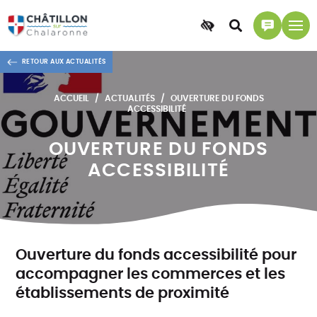
Accessibilité
Accéder
Accéder
à
à
RETOUR AUX ACTUALITÉS
la
la
recherche
page
ACCUEIL
ACTUALITÉS
OUVERTURE DU FONDS
contact
ACCESSIBILITÉ
OUVERTURE DU FONDS
ACCESSIBILITÉ
Ouverture du fonds accessibilité pour
accompagner les commerces et les
établissements de proximité