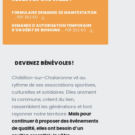
FORMULAIRE DEMANDE DE MANIFESTATION
PDF
392 KO
DEMANDE D'AUTORISATION TEMPORAIRE
D'UN DÉBIT DE BOISSONS
PDF
202 KO
DEVENEZ BÉNÉVOLES!
Châtillon‑sur‑Chalaronne vit au
rythme de ses associations sportives,
culturelles et solidaires. Elles animent
la commune, créent du lien,
rassemblent les générations et font
rayonner notre territoire.
Mais pour
continuer à proposer des événements
de qualité, elles ont besoin d’un