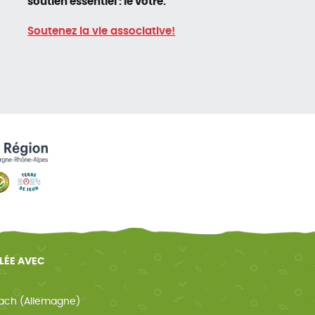
soutien essentiel : le vôtre.
Soutenez la vie associative!
ELÉE AVEC
ach (Allemagne)