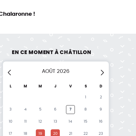
Chalaronne !
EN CE MOMENT À CHÂTILLON
AOÛT
2026
édent
Suivant
L
M
M
J
V
S
D
1
2
3
4
5
6
7
8
9
10
11
12
13
14
15
16
17
18
19
20
21
22
23