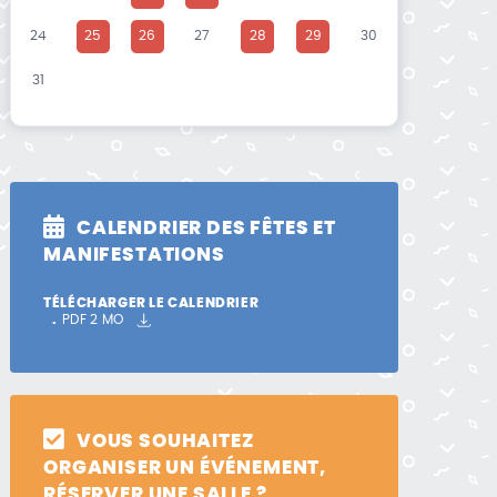
24
25
26
27
28
29
30
31
CALENDRIER DES FÊTES ET
MANIFESTATIONS
TÉLÉCHARGER LE CALENDRIER
PDF
2 MO
VOUS SOUHAITEZ
ORGANISER UN ÉVÉNEMENT,
RÉSERVER UNE SALLE ?