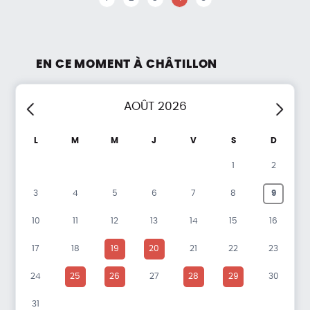
EN CE MOMENT À CHÂTILLON
AOÛT
2026
écédent
Suivan
L
M
M
J
V
S
D
1
2
3
4
5
6
7
8
9
10
11
12
13
14
15
16
17
18
19
20
21
22
23
24
25
26
27
28
29
30
31