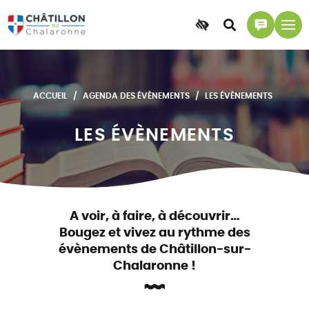
Accessibilité
Accéder
Accéder
à
à
la
la
recherche
page
ACCUEIL
AGENDA DES ÉVÈNEMENTS
LES ÉVÈNEMENTS
contact
LES ÉVÈNEMENTS
A voir, à faire, à découvrir…
Bougez et vivez au rythme des
évènements de Châtillon-sur-
Chalaronne !