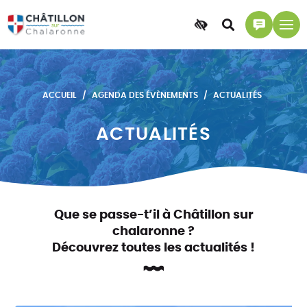
Accessibilité
Accéder
Accéder
à
à
la
la
recherche
page
ACCUEIL
AGENDA DES ÉVÈNEMENTS
ACTUALITÉS
contact
ACTUALITÉS
Que se passe-t’il à Châtillon sur
chalaronne ?
Découvrez toutes les actualités !