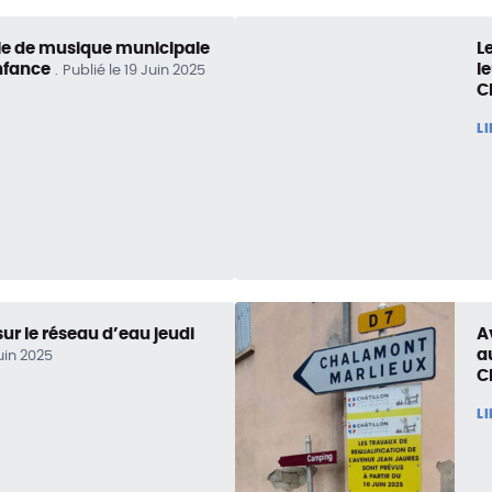
le de musique municipale
L
Enfance
l
Publié le 19 Juin 2025
C
L
sur le réseau d’eau jeudi
A
a
Juin 2025
C
L