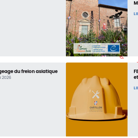
M
L
age du frelon asiatique
F
e
ai 2026
L