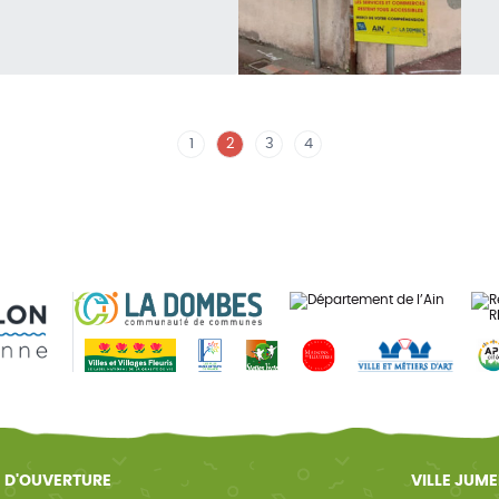
1
2
3
4
 D'OUVERTURE
VILLE JUM